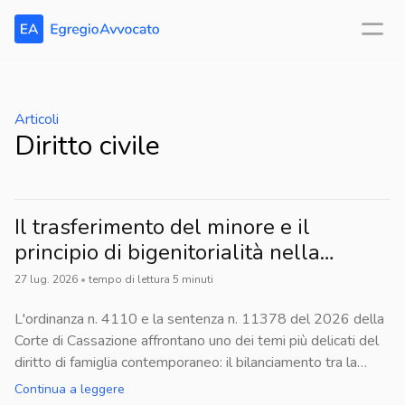
Articoli
Diritto civile
Il trasferimento del minore e il
principio di bigenitorialità nella
recente giurisprudenza della Corte di
27 lug. 2026
•
tempo di lettura
5
minuti
Cassazione
L'ordinanza n. 4110 e la sentenza n. 11378 del 2026 della
Corte di Cassazione affrontano uno dei temi più delicati del
diritto di famiglia contemporaneo: il bilanciamento tra la
libertà di autodeterminazione del genitore collocatario e il
Continua a leggere