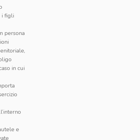
o
 figli
on persona
ioni
enitoriale,
bligo
caso in cui
mporta
sercizio
l’interno
autele e
vate