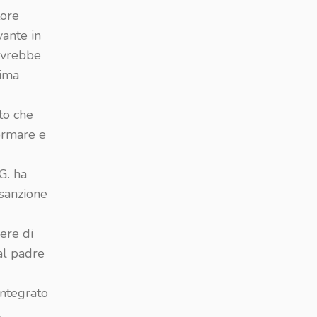
tore
vante in
 avrebbe
rima
to
che
formare e
G. ha
sanzione
vere di
al padre
integrato
l