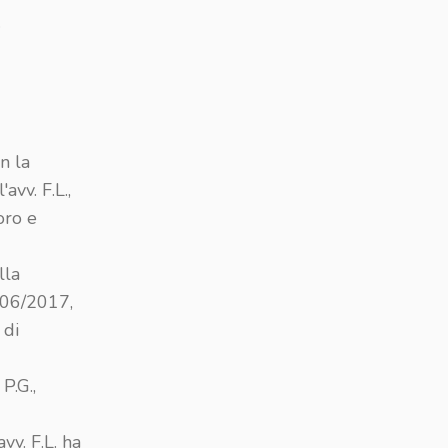
.
n la
avv. F.L.,
oro e
lla
1/06/2017,
 di
P.G.,
vv. F.L. ha