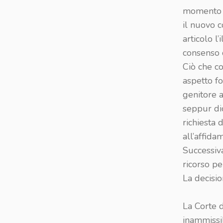
momento in
il nuovo 
articolo
l’
consenso d
Ciò che co
aspetto fo
genitore a
seppur dic
richiesta 
all’affid
Successiva
ricorso pe
La decisi
La Corte 
inammissib