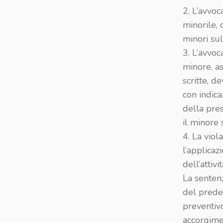
2. L’avvoc
minorile, 
minori sul
3. L’avvo
minore, as
scritte, d
con indica
della pres
il minore 
4. La viol
l’applicaz
dell’attiv
La sentenz
del predet
preventivo
accorgime