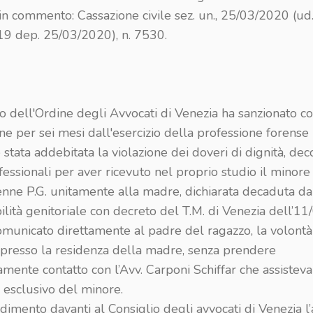
in commento: Cassazione civile sez. un., 25/03/2020 (ud
9 dep. 25/03/2020), n. 7530.
io dell'Ordine degli Avvocati di Venezia ha sanzionato co
e per sei mesi dall'esercizio della professione forense l'
 stata addebitata la violazione dei doveri di dignità, dec
fessionali per aver ricevuto nel proprio studio il minore
enne P.G. unitamente alla madre, dichiarata decaduta da
lità genitoriale con decreto del T.M. di Venezia dell’1
omunicato direttamente al padre del ragazzo, la volontà
i presso la residenza della madre, senza prendere
mente contatto con l’Avv. Carponi Schiffar che assisteva 
o esclusivo del minore.
imento davanti al Consiglio degli avvocati di Venezia l’a