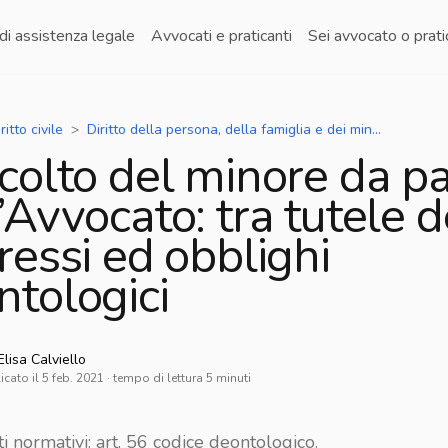
di assistenza legale
Avvocati e praticanti
Sei avvocato o prat
ritto civile
Diritto della persona, della famiglia e dei minori - separazioni, divorzi, unioni civili, adozioni
scolto del minore da p
’Avvocato: tra tutele d
ressi ed obblighi
ntologici
Elisa
Calviello
icato il
5 feb. 2021
· tempo di lettura
5
minuti
i normativi: art. 56 codice deontologico.