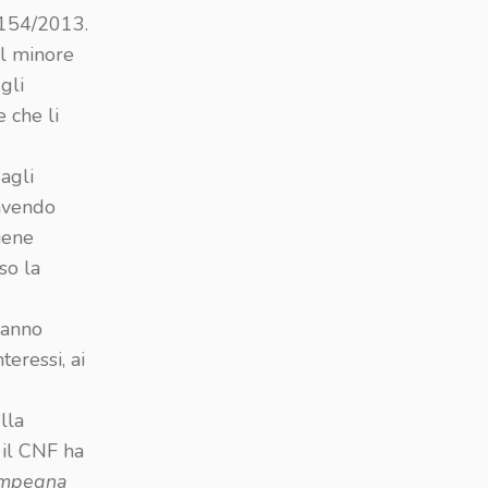
. 154/2013.
 al minore
gli
 che li
agli
 avendo
iene
rso la
tranno
teressi, ai
lla
 il CNF ha
 impegna