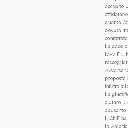
eccepito 
affidatari
quanto l’a
dovuto in
contattato 
La decisi
l’avv. F.L
raccoglier
Avverso la
proposto 
inflitta al
La giustif
aiutare il
abusante 
Il CNF ha 
la violazi