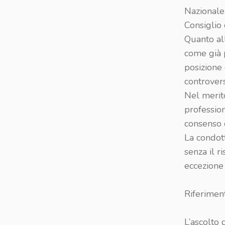
Nazionale 
Consiglio 
Quanto all
come già 
posizione 
controver
Nel merito
profession
consenso d
La condott
senza il r
eccezione 
Riferimen
L’ascolto