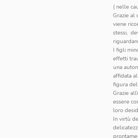
( nelle ca
Grazie al
viene ric
stessi, de
riguardan
I figli mi
effetti tr
una auton
affidata al
figura del
Grazie all
essere con
loro desid
In virtù d
delicatezz
prontamen