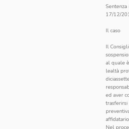
Sentenza 
17/12/201
Il caso
Il Consigl
sospension
al quale è
lealtà pro
diciassett
responsabi
ed aver c
trasferirs
preventiva
affidatari
Nel proced