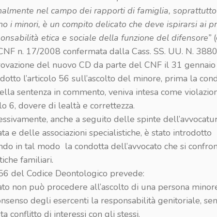
nalmente nel campo dei rapporti di famiglia, soprattutt
o i minori, è un compito delicato che deve ispirarsi ai pr
onsabilità etica e sociale della funzione del difensore”
(
CNF n. 17/2008 confermata dalla Cass. SS. UU. N. 3880
rovazione del nuovo CD da parte del CNF il 31 gennaio
odotto l’articolo 56 sull’ascolto del minore, prima la cond
ella sentenza in commento, veniva intesa come violazio
olo 6, dovere di lealtà e correttezza.
essivamente, anche a seguito delle spinte dell’avvocatu
ata e delle associazioni specialistiche, è stato introdotto l
ndo in tal modo la condotta dell’avvocato che si confron
che familiari.
o 56 del Codice Deontologico prevede:
cato non può procedere all’ascolto di una persona minore
onsenso degli esercenti la responsabilità genitoriale, s
a conflitto di interessi con gli stessi.