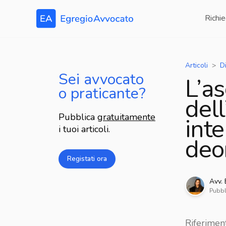
Richie
Articoli
Di
Sei avvocato
L’a
o praticante?
dell
Pubblica
gratuitamente
inte
i tuoi articoli.
deo
Registati ora
Avv.
Pubbl
Riferiment