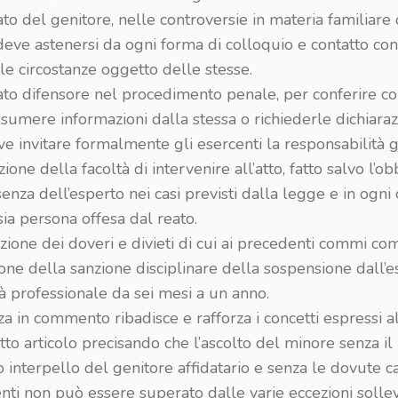
ato del genitore, nelle controversie in materia familiare 
deve astenersi da ogni forma di colloquio e contatto con i
le circostanze oggetto delle stesse.
cato difensore nel procedimento penale, per conferire c
sumere informazioni dalla stessa o richiederle dichiaraz
eve invitare formalmente gli esercenti la responsabilità g
zione della facoltà di intervenire all’atto, fatto salvo l’ob
enza dell’esperto nei casi previsti dalla legge e in ogni 
sia persona offesa dal reato.
azione dei doveri e divieti di cui ai precedenti commi co
ione della sanzione disciplinare della sospensione dall’e
ità professionale da sei mesi a un anno.
a in commento ribadisce e rafforza i concetti espressi al
to articolo precisando che l’ascolto del minore senza il
 interpello del genitore affidatario e senza le dovute c
nti non può essere superato dalle varie eccezioni solle