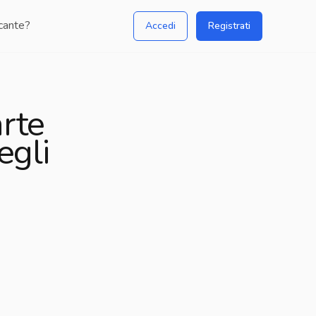
icante?
Accedi
Registrati
L’ascolto del minore da parte
arte
dell’Avvocato: tra tutele degli
egli
interessi ed obblighi deontologici
Pubblicato da:
Avv.
Elisa
Calviello