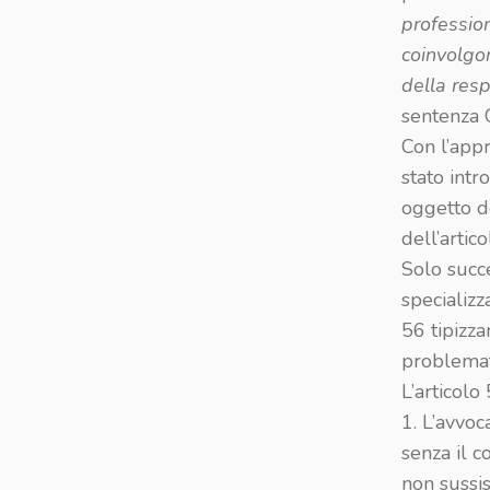
professio
coinvolgon
della resp
sentenza 
Con l’app
stato intr
oggetto d
dell’artic
Solo succ
specializz
56 tipizza
problemati
L’articol
1. L’avvo
senza il c
non sussist