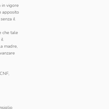
 in vigore
n apposito
 senza il
e che tale
il
 la madre,
avanzare
 CNF,
nsiglio