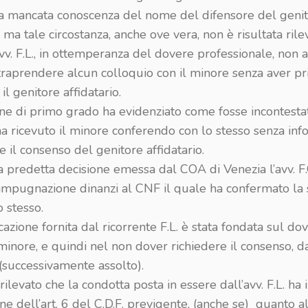
la mancata conoscenza del nome del difensore del geni
o ma tale circostanza, anche ove vera, non è risultata rile
vv. F.L., in ottemperanza del dovere professionale, non
traprendere alcun colloquio con il minore senza aver p
il genitore affidatario.
one di primo grado ha evidenziato come fosse incontesta
. ha ricevuto il minore conferendo con lo stesso senza in
e il consenso del genitore affidatario.
 predetta decisione emessa dal COA di Venezia l’avv. F.
impugnazione dinanzi al CNF il quale ha confermato la 
lo stesso.
icazione fornita dal ricorrente F.L. è stata fondata sul do
 minore, e quindi nel non dover richiedere il consenso, d
(successivamente assolto).
rilevato che la condotta posta in essere dall’avv. F.L. ha 
one dell’art. 6 del C.D.F. previgente, (anche se)
quanto a