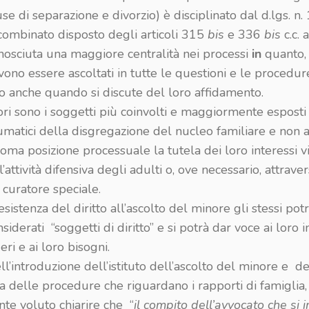
use di separazione e divorzio) è disciplinato dal d.lgs. n
 combinato disposto degli articoli 315
bis
e 336
bis
c.c.
onosciuta una maggiore centralità nei processi
in
quanto, 
vono essere ascoltati in tutte le questioni e le procedure
o anche quando si discute del loro affidamento.
nori sono i soggetti più coinvolti e maggiormente esposti 
aumatici della disgregazione del nucleo familiare e non
oma posizione processuale la tutela dei loro interessi v
l’attività difensiva degli adulti o, ove necessario, attrave
 curatore speciale.
’esistenza del diritto all’ascolto del minore gli stessi po
siderati “soggetti di diritto” e si potrà dar voce ai loro in
eri e ai loro bisogni.
ell’introduzione dell’istituto dell’ascolto del minore e de
a delle procedure che riguardano i rapporti di famiglia,
te voluto chiarire che “
il compito dell’avvocato che si