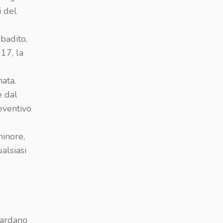
i del
badito,
17, la
ata.
e dal
eventivo
minore,
alsiasi
uardano