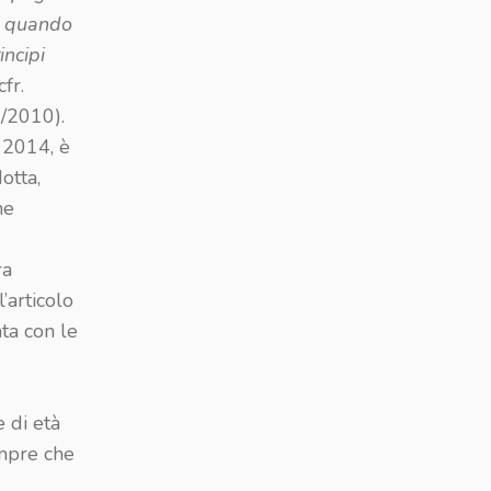
o quando
incipi
cfr.
/2010).
 2014, è
otta,
ne
ra
’articolo
ta con le
 di età
empre che