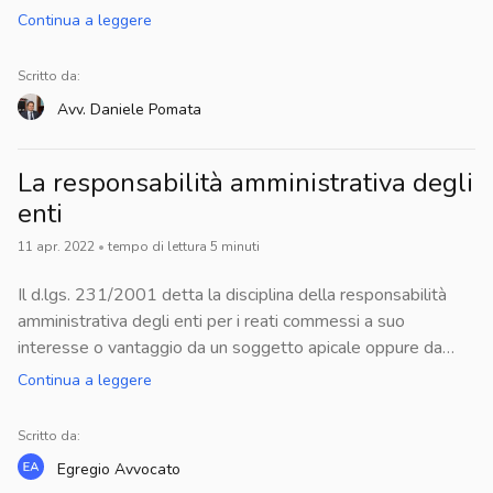
Continua a leggere
Scritto da:
Avv.
Daniele
Pomata
La responsabilità amministrativa degli
enti
11 apr. 2022
•
tempo di lettura
5
minuti
Il d.lgs. 231/2001 detta la disciplina della responsabilità
amministrativa degli enti per i reati commessi a suo
interesse o vantaggio da un soggetto apicale oppure da
persone sottoposte alla direzione o alla vigilanza di
Continua a leggere
questi. Premessa: che cosa significa responsabilità
amministrativa degli enti e a chi si applicaPresuppostiReati
Scritto da:
per i quali è prevista la responsabilità amministrativa degli
Egregio
Avvocato
entiSanzioni1 - Premessa: che cosa significa responsabilità