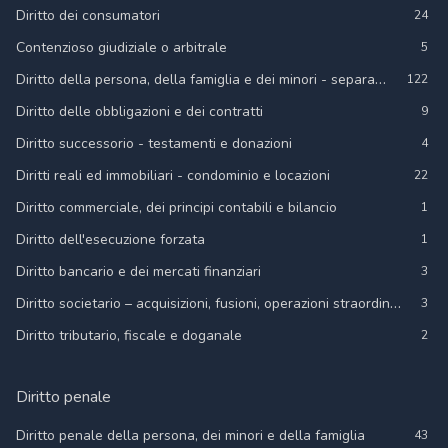
zero", bisogna prestare molta attenzione, perchè il TAEG
Diritto dei consumatori
24
potrebbe essere molto più elevato.Ancora diverso è il TEG
Contenzioso giudiziale o arbitrale
5
(tasso effettivo globale), il quale è rilevante ai fini della
Diritto della persona, della famiglia e dei minori - separazioni, divorzi, unioni civili, adozioni
determinazione delle soglie d'usura. Serve, dunque, per
122
valutare se le condizioni di costo delle operazioni creditizie
Diritto delle obbligazioni e dei contratti
9
praticate dalle banche abbiano, o meno, carattere
Diritto successorio - testamenti e donazioni
4
usurario.Per qualunque dubbio, rivolgiti ad un legale di
Diritti reali ed immobiliari - condominio e locazioni
fiducia che possa valutare con te il contratto che intendi
22
stipulare, oppure che hai già sottoscritto.
Diritto commerciale, dei principi contabili e bilancio
1
Diritto dell'esecuzione forzata
1
Diritto bancario e dei mercati finanziari
3
Diritto societario – acquisizioni, fusioni, operazioni straordinarie
3
Diritto tributario, fiscale e doganale
2
Diritto penale
Diritto penale della persona, dei minori e della famiglia
43