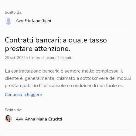
Scritto da:
Avv.
Stefano
Righi
Contratti bancari: a quale tasso
prestare attenzione.
29 set. 2022
•
tempo di lettura
2
minuti
La contrattazione bancaria è sempre molto complessa. Il
cliente è, generalmente, chiamato a sottoscrivere dei moduli
prestampati, ricchi di clausole e condizioni di non facile e
immediata comprensione. Per tale ragione, molto spesso si
Continua a leggere
finisce per accettare condizioni svantaggiose, nell'errata
convinzione di non avere altra scelta.Ecco, quindi, un rimedio
Scritto da:
a tale problema: conoscere i tassi di interesse e sapere
Avv.
Anna Maria
Crucitti
quale sia quello rivelatore della convenienza del
contratto.Molto spesso, infatti, indotti anche da un'errata