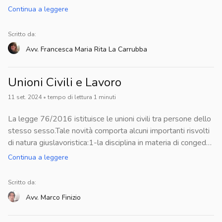
che aspirano in un inserimento serio nel mondo del lavoro.
Continua a leggere
Ho redatto più di un Ricorso avverso giudizio negativo di
idoneità fisica al fine di ottenere nuovo giudizio dal superiore
Scritto da:
organo gerarchico.
Avv.
Francesca Maria Rita
La Carrubba
Unioni Civili e Lavoro
11 set. 2024
•
tempo di lettura
1
minuti
La legge 76/2016 istituisce le unioni civili tra persone dello
stesso sesso.Tale novità comporta alcuni importanti risvolti
di natura giuslavoristica:1-la disciplina in materia di congedo
matrimoniale, per cui viene concessa sia l'indennità a carico
Continua a leggere
del datore di lavoro sia quella erogata dall'Inps;2-vengono
riconosciuti permessi in caso di lutto ed eventi particolari;3-
Scritto da:
la disciplina in materia di nullità del recesso
Avv.
Marco
Finizio
datoriale comunicato nel periodo in cui vige la tutela, così
come disciplinata dall'articolo 35 del dlgs 198/2006, ossia