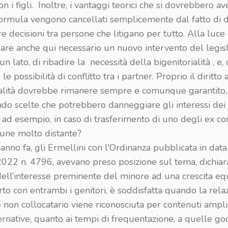
on i figli. Inoltre, i vantaggi teorici che si dovrebbero a
formula vengono cancellati semplicemente dal fatto di 
e decisioni tra persone che litigano per tutto. Alla luce
pare anche qui necessario un nuovo intervento del legisl
un lato, di ribadire la necessità della bigenitorialità , e, d
 le possibilità di conflitto tra i partner. Proprio il diritto 
ialità dovrebbe rimanere sempre e comunque garantito,
do scelte che potrebbero danneggiare gli interessi dei 
, ad esempio, in caso di trasferimento di uno degli ex co
une molto distante?
nno fa, gli Ermellini con l'Ordinanza pubblicata in dat
2022 n. 4796, avevano preso posizione sul tema, dichia
dell’interesse preminente del minore ad una crescita equ
to con entrambi i genitori, è soddisfatta quando la rela
e non collocatario viene riconosciuta per contenuti amplia
ernative, quanto ai tempi di frequentazione, a quelle g