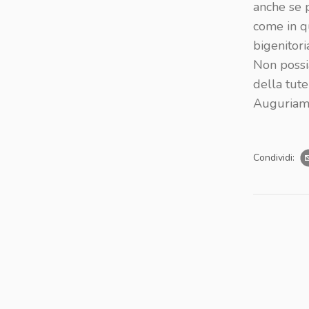
anche se 
come in qu
bigenitoria
Non possi
della tute
Auguriamo
Condividi: