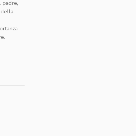
l padre,
 della
portanza
re.