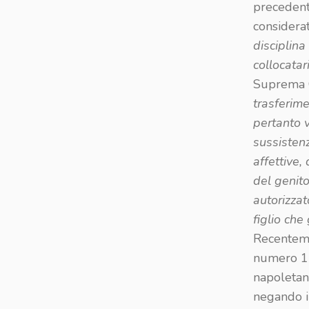
precedente
considera
disciplina
collocatari
Suprema C
trasferime
pertanto v
sussistenz
affettive,
del genito
autorizzat
figlio che
Recenteme
numero 12
napoletano
negando il