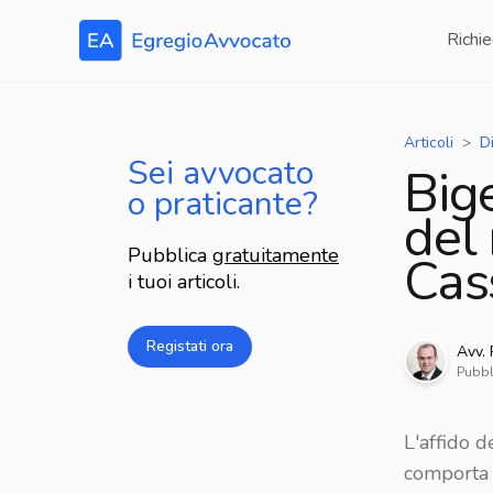
Richie
Articoli
Di
Sei avvocato
Bige
o praticante?
del
Pubblica
gratuitamente
Cas
i tuoi articoli.
Registati ora
Avv.
Pubbl
L'affido d
comporta 