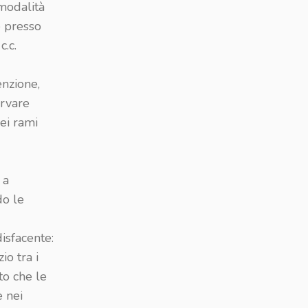
 modalità
e presso
c.c.
enzione,
ervare
dei rami
 a
do le
isfacente:
o tra i
to che le
e nei