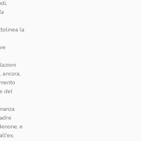
di,
la
ttolinea la
eve
lazioni
, ancora,
rimento
e del
inanza
padre
rdenone, e
ll'ex,