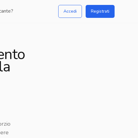
icante?
Accedi
Registrati
Bigenitorialità e trasferimento del
mento
minore: Cosa afferma la
la
Cassazione?
Pubblicato da:
Avv.
Prof. Domenico
Lamanna Di Salvo
orzio
sere