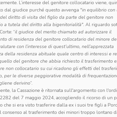
mente. L’interesse del genitore collocatario viene, quin
to dal giudice purché questo avvenga "
in equilibrio con 
 del diritto di visita del figlio da parte del genitore non
o a tutela del diritto alla bigenitorialità
". Al riguardo so
orte: “
il giudice del merito chiamato ad autorizzare il
nto di residenza del genitore collocatario del minore d
alutare con l’interesse di quest’ultimo, nell’apprezzata
a della residenza abituale quale centro di interessi e re
 quello del genitore che abbia richiesto il trasferimento e
re non collocatario su cui ricadono gli effetti del trasfe
o, per le diverse peggiorative modalità di frequentazion
 gliene derivino
”.
nte, la Cassazione è ritornata sull'argomento con l'ord
282 del 7 maggio 2024, accogliendo il ricorso di un 
 che si era visto trasferire dalla ex i suoi tre figli a Po
 consenso al trasferimento dei minori troppo lontano da