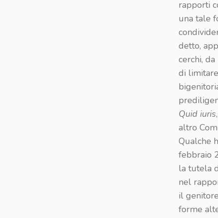
rapporti c
una tale 
condivider
detto, ap
cerchi, da 
di limitare
bigenitor
prediligen
Quid iuris
altro Com
Qualche ha
febbraio 
la tutela 
nel rappor
il genitor
forme alt