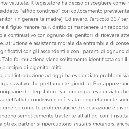
te valutate. Il legislatore ha deciso di scegliere come
cosiddetto "affido condiviso" con collocamento prevalent
nitori (in genere la madre). Ed invero, l’articolo 337 ter 
e il figlio minore ha il diritto di mantenere un rapporto
o e continuativo con ognuno dei genitori, di ricevere att
e, istruzione e assistenza morale da entrambi e di cons
ignificativi con gli ascendenti e con i parenti di ognuno 
i. Tale formulazione viene solitamente identificata con il
 principio di bigenitorialità.
, dall'introduzione ad oggi, ha evidenziato problemi sia
 organizzativo che prettamente giuridico. Pur apprezzan
 originarie del legislatore, va comunque evidenziato che
za dell'affido condiviso non è stata completamente sodd
 è emerso come le problematiche di separazione e divorzi
engono semplicemente trasferite all'affido, con il risulta
ra gli ex partner si ripercuotono,
mutatis mutandis
, anch