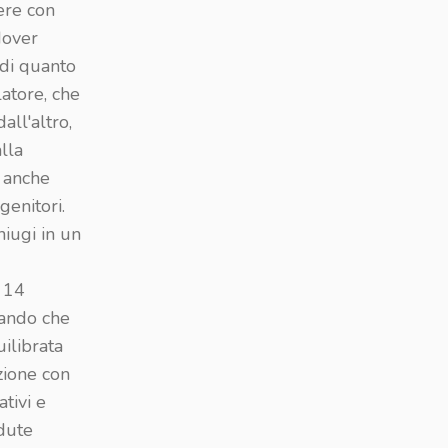
vere con
dover
 di quanto
atore, che
all'altro,
alla
 anche
genitori.
niugi in un
a 14
rando che
ilibrata
zione con
tivi e
odute