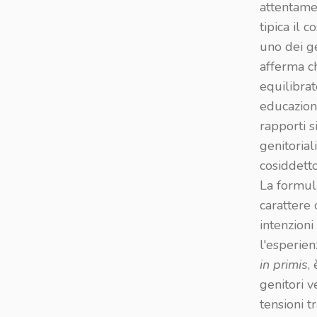
attentamen
tipica il 
uno dei ge
afferma ch
equilibrat
educazion
rapporti s
genitorial
cosiddetto
La formula
carattere
intenzioni
l'esperien
in primis
,
genitori v
tensioni t