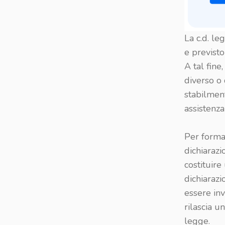
La c.d. le
e previsto 
A tal fine
diverso o 
stabilmen
assistenz
Per formal
dichiaraz
costituire
dichiarazi
essere inv
rilascia u
legge.