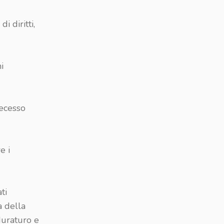
i diritti,
i
decesso
e i
ti
a della
 duraturo e