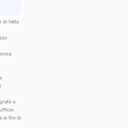
 di fatto
esso
proca
a
i
agrafe o
ufficio
ai fini di