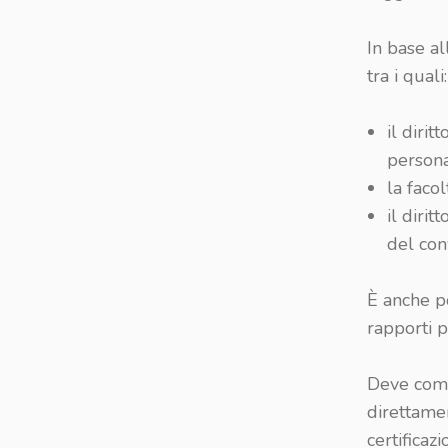
In base all
tra i quali:
il dirit
personal
la faco
il diri
del con
È anche po
rapporti p
Deve comun
direttamen
certificaz