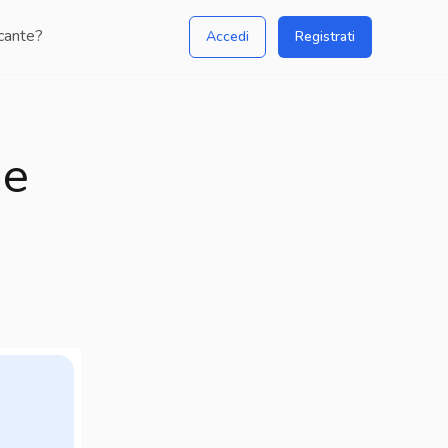
icante?
Accedi
Registrati
Convivenza di fatto: come e perché
 e
registrarla?
Pubblicato da:
Egregio
Avvocato