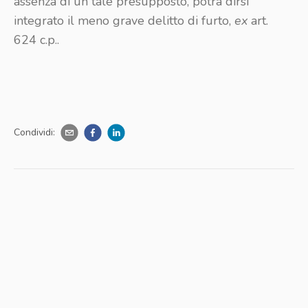
assenza di un tale presupposto, potrà dirsi
integrato il meno grave delitto di furto,
ex
art.
624 c.p..
Condividi: