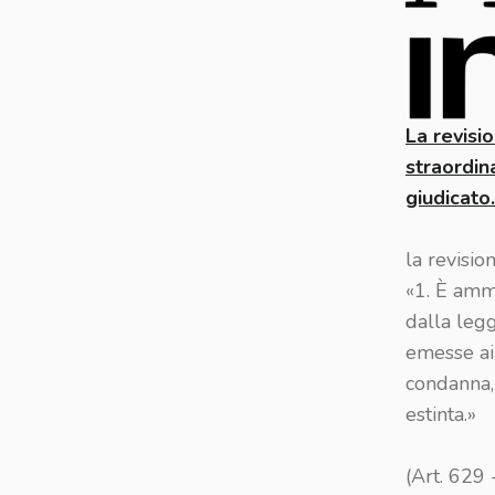
La revisi
straordin
giudicato.
la revisio
«1. È amm
dalla leg
emesse ai 
condanna, 
estinta.»
(Art. 629 