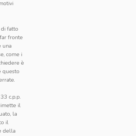
motivi
di fatto
far fronte
e una
se, come i
chiedere è
é questo
errate.
33 c.p.p.
imette il
ato, la
o il
e della