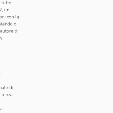
 tutto
2, un
oni con la
entendo o
 autore di
n
:
nale di
entenza
la