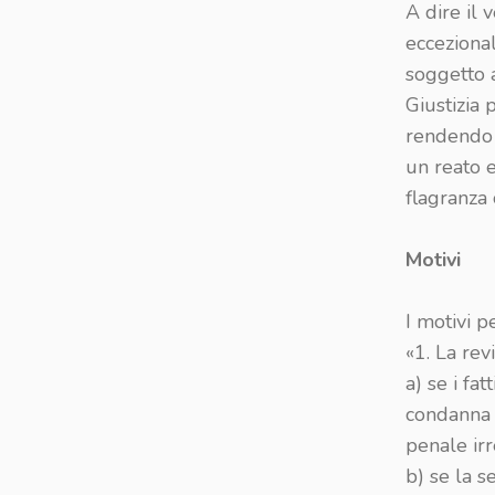
A dire il
ecceziona
soggetto a
Giustizia 
rendendo d
un reato e
flagranza 
Motivi
I motivi p
«1. La rev
a) se i fa
condanna n
penale irr
b) se la s