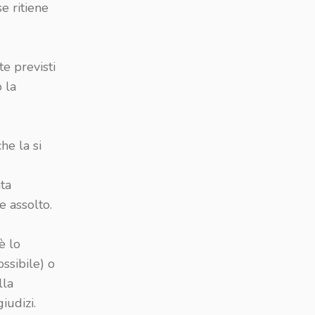
e ritiene
te previsti
 la
he la si
ata
e assolto.
è lo
ssibile) o
lla
iudizi.