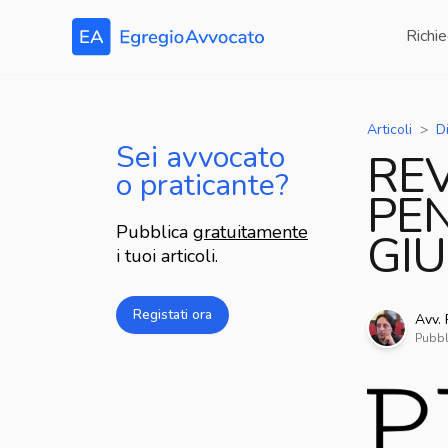
Richie
Articoli
D
Sei avvocato
REV
o praticante?
PEN
Pubblica
gratuitamente
GIU
i tuoi articoli.
Registati ora
Avv.
Pubbl