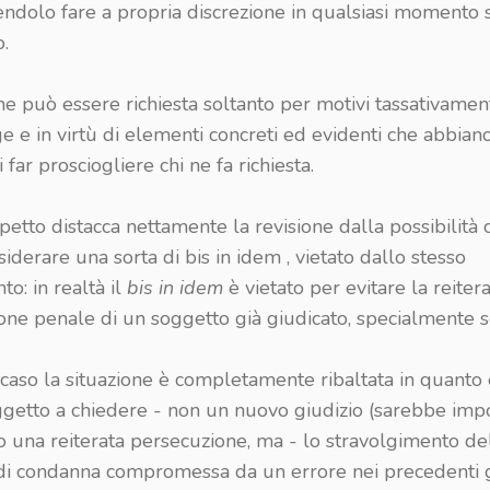
ndolo fare a propria discrezione in qualsiasi momento s
.
ne può essere richiesta soltanto per motivi tassativamen
e e in virtù di elementi concreti ed evidenti che abbiano
 far prosciogliere chi ne fa richiesta.
etto distacca nettamente la revisione dalla possibilità c
iderare una sorta di bis in idem , vietato dallo stesso
o: in realtà il
bis in idem
è vietato per evitare la reiter
one penale di un soggetto già giudicato, specialmente s
caso la situazione è completamente ribaltata in quanto 
ggetto a chiedere - non un nuovo giudizio (sarebbe impo
 una reiterata persecuzione, ma - lo stravolgimento de
di condanna compromessa da un errore nei precedenti g