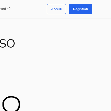
icante?
Accedi
Registrati
REVISIONE DEL PROCESSO
SSO
PENALE (ERRORI GIUDIZIARI)
Pubblicato da:
Avv.
Prof. Dott. Criminologo Forense
Giovanni
Moscagiuro