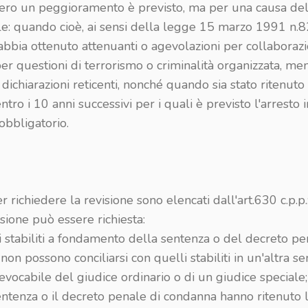
 vero un peggioramento è previsto, ma per una causa del
le: quando cioè, ai sensi della legge 15 marzo 1991 n.8
bbia ottenuto attenuanti o agevolazioni per collaborazi
per questioni di terrorismo o criminalità organizzata, m
ichiarazioni reticenti, nonché quando sia stato ritenuto
ntro i 10 anni successivi per i quali è previsto l'arresto i
obbligatorio.
er richiedere la revisione sono elencati dall'art.630 c.p.p.
isione può essere richiesta:
tti stabiliti a fondamento della sentenza o del decreto pe
on possono conciliarsi con quelli stabiliti in un'altra s
evocabile del giudice ordinario o di un giudice speciale;
entenza o il decreto penale di condanna hanno ritenuto 