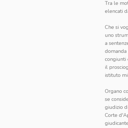
Tra le mot
elencati d
Che si vog
uno strum
a sentenze
domanda di
congiunti
il proscio
istituto m
Organo com
se consid
giudizio d
Corte d'A
giudicant