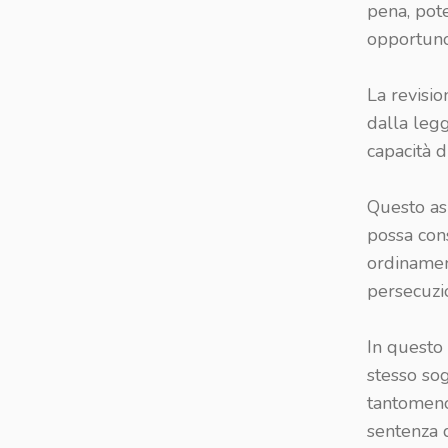
pena, pote
opportuno
La revisio
dalla legg
capacità di
Questo asp
possa cons
ordinament
persecuzi
In questo 
stesso so
tantomeno
sentenza 