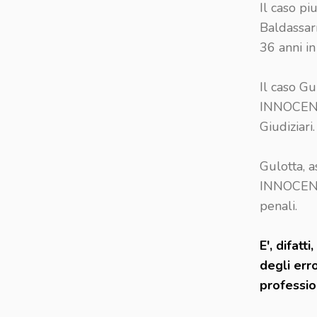
Il caso pi
Baldassarr
36 anni i
Il caso Gu
INNOCENTE
Giudiziari.
Gulotta, 
INNOCENTI"
penali.
E', difat
degli erro
profession