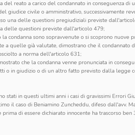
za del reato a carico del condannato in conseguenza di 
el giudice civile o amministrativo, successivamente rev
so una delle questioni pregiudiziali previste dall'artico
 delle questioni previste dall'articolo 479;
o la condanna sono sopravvenute o si scoprono nuove p
te a quelle già valutate, dimostrano che il condannato 
sciolto a norma dell'articolo 631;
imostrato che la condanna venne pronunciata in consegu
 atti o in giudizio o di un altro fatto previsto dalla legge
o stati in questi ultimi anni i casi di gravissimi Errori Giu
timo il caso di Beniamino Zuncheddu, difeso dall'avv. M
 prima di essere dichiarato innocente ha trascorso ben 