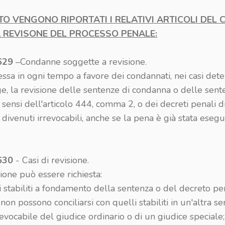
TO VENGONO RIPORTATI I RELATIVI ARTICOLI DEL C.
A REVISONE DEL PROCESSO PENALE:
629
–Condanne soggette a revisione.
ssa in ogni tempo a favore dei condannati, nei casi dete
ge, la revisione delle sentenze di condanna o delle sent
sensi dell'articolo 444, comma 2, o dei decreti penali d
divenuti irrevocabili, anche se la pena è già stata esegu
630
- Casi di revisione.
sione può essere richiesta:
tti stabiliti a fondamento della sentenza o del decreto pe
on possono conciliarsi con quelli stabiliti in un'altra s
evocabile del giudice ordinario o di un giudice speciale;