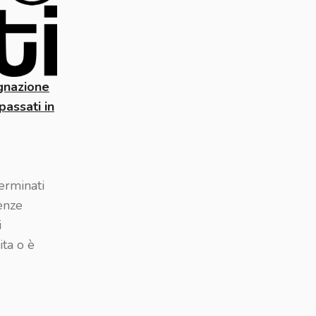
ugnazione
passati in
erminati
enze
i
ita o è