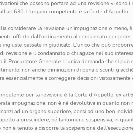
ivazioni che possono portare ad una revisione vi sono i 
all'art.630, L'organo competente è la Corte d'Appello.
lia considerare la revisione un'impugnazione o meno, è 
ento offerto dall'ordinamento al condannato per poter 
 ingiuste passate in giudicato. L'unico che può proporr
 revisione è il condannato o chi agisce nel suo interes
 o il Procuratore Generale. L'unica domanda che si può 
glimento, non anche diminuzioni di pena o sconti, giacch
ira essenzialmente a correggere decisioni vistosamente 
petente per la revisione è la Corte d'Appello, ex art.6
erata impugnazione, non è né devolutiva in quanto non r
inanzi ad un organo superiore, bensì ad uno ben individu
ppello a prescindere, né tantomeno sospensiva, in quant
e non è tenuto a disporre la sospensione dell'esecuzion