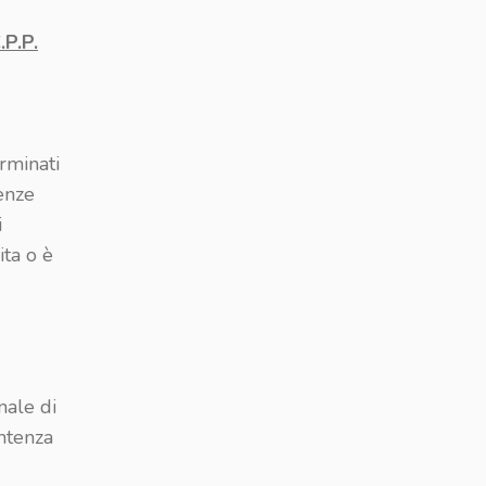
P.P.
rminati
enze
i
ita o è
nale di
entenza