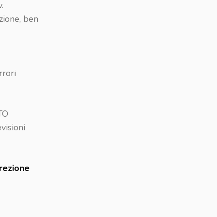
.
nzione, ben
rori
TTO
visioni
rrezione