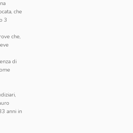
una
ocata, che
lo 3
rove che,
deve
enza di
 come
diziari,
auro
33 anni in