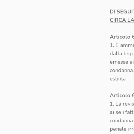
DI SEGUI
CIRCA L
Articolo 
1. È amme
dalla leg
emesse ai 
condanna, 
estinta.
Articolo 
1. La revi
a) se i fa
condanna n
penale irr