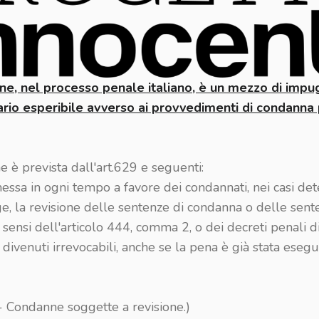
one, nel processo penale italiano, è un mezzo di imp
ario esperibile avverso ai provvedimenti di condanna 
ne è prevista dall'art.629 e seguenti:
essa in ogni tempo a favore dei condannati, nei casi det
ge, la revisione delle sentenze di condanna o delle sent
sensi dell'articolo 444, comma 2, o dei decreti penali d
divenuti irrevocabili, anche se la pena è già stata esegu
- Condanne soggette a revisione.)