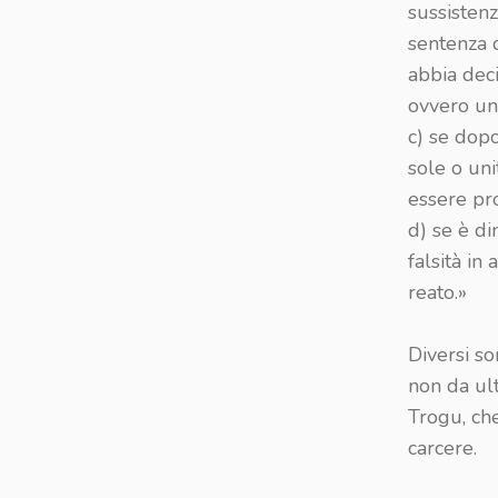
sussisten
sentenza d
abbia deci
ovvero una
c) se dop
sole o uni
essere pro
d) se è d
falsità in
reato.»
Diversi son
non da ul
Trogu, che
carcere.